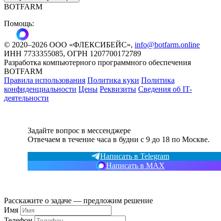
BOTFARM
Помощь:
©
2020
–2026
ООО «ФЛЕКСИБЕЙС»
,
info@botfarm.online
ИНН 7733355085, ОГРН 1207700172789
Разработка компьютерного программного обеспечения
BOTFARM
Правила использования
Политика куки
Политика
конфиденциальности
Цены
Реквизиты
Сведения об IT-
деятельности
Задайте вопрос в мессенджере
Отвечаем в течение часа в будни с 9 до 18 по Москве.
Написать в Telegram
Написать в MAX
Расскажите о задаче — предложим решение
Имя
Телефон